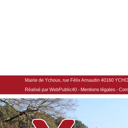
Mairie de Ychoux, rue Félix Arnaudin 40160 YCHOUX
Réalisé par WebPublic40 -
Mentions légales
-
Conf