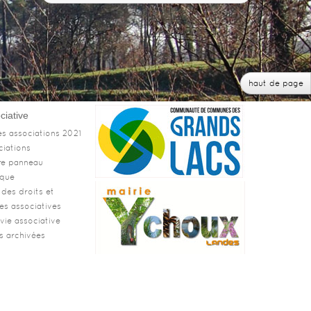
ciative
s associations 2021
ciations
re panneau
ique
 des droits et
s associatives
vie associative
és archivées