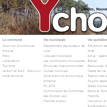
La commune
Vie municipale
Vie quotidie
Zoom sur la commune
Déplacement des bureaux de
Prévention de
Histoire
vote
forêt
Plans
L'équipe municipale
Actus - Agen
L'arboretum
Les commissions municipales
Brèves
Tourisme
Structures Intercommunales
Ressources ut
Le Born et Buch : Découvrir
Conseil municipal
Cadre de vie
notre territoire
Zone d'activité économique
Gestion des 
Achernar
Soyons respo
Plu 2019
Salles munici
Communauté de Communes
Santé et Soli
des Grands Lacs
Mobilité
Marchés publics
Inscription à l
d'information