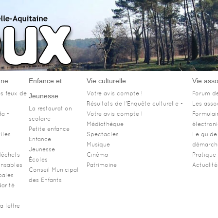
nne
Enfance et
Vie culturelle
Vie asso
s feux de
Votre avis compte !
Forum de
Jeunesse
Résultats de l'Enquête culturelle -
Les asso
La restauration
da -
Votre avis compte !
Formulai
scolaire
Médiathèque
électron
Petite enfance
iles
Spectacles
Le guide
Enfance
Musique
démarche
Jeunesse
déchets
Cinéma
Pratique 
Écoles
nsables
Patrimoine
Actualit
Conseil Municipal
pales
des Enfants
darité
a lettre