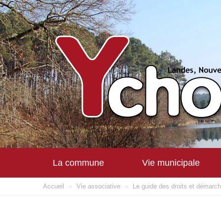
La commune
Vie municipale
Accueil
»
Vie associative
»
Le guide des droits et démarc