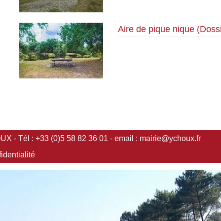
Aire de pique nique (Dossi
 - Tél : +33 (0)5 58 82 36 01 - email :
mairie@ychoux.fr
identialité