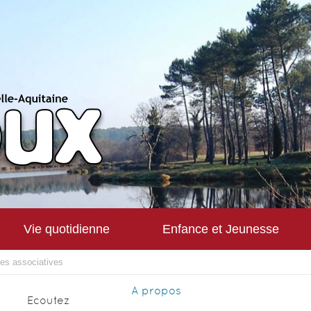
Vie quotidienne
Enfance et Jeunesse
hes associatives
A propos
Ecoutez