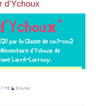
r d’Ychoux
87 MB
Ecoutez