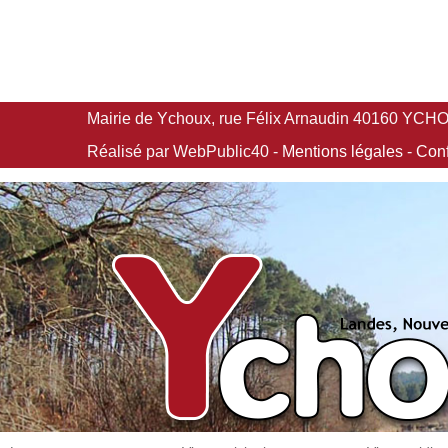
Mairie de Ychoux, rue Félix Arnaudin 40160 YCHOUX
Réalisé par WebPublic40 -
Mentions légales
-
Conf