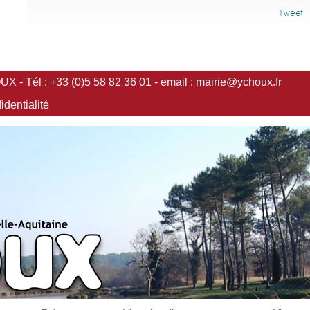
Tweet
 - Tél : +33 (0)5 58 82 36 01 - email :
mairie@ychoux.fr
identialité