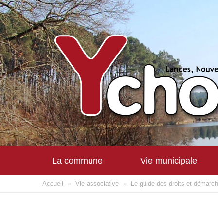
La commune
Vie municipale
Accueil
»
Vie associative
»
Le guide des droits et démarc