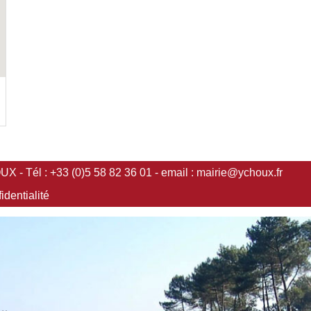
 - Tél : +33 (0)5 58 82 36 01 - email :
mairie@ychoux.fr
identialité