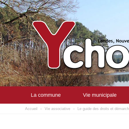
La commune
Vie municipale
Accueil
»
Vie associative
»
Le guide des droits et démarc