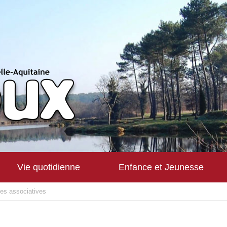
Vie quotidienne
Enfance et Jeunesse
hes associatives