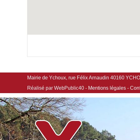
Mairie de Ychoux, rue Félix Arnaudin 40160 YCHOUX
Réalisé par WebPublic40 -
Mentions légales
-
Conf