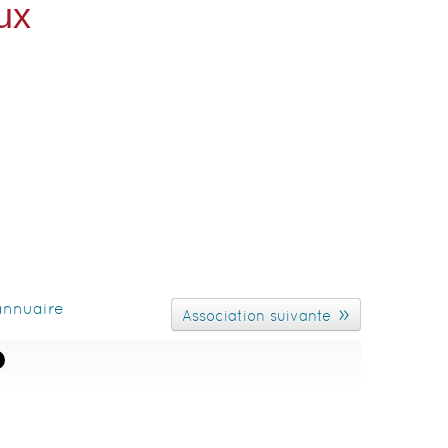
ux
’annuaire
»
Association suivante