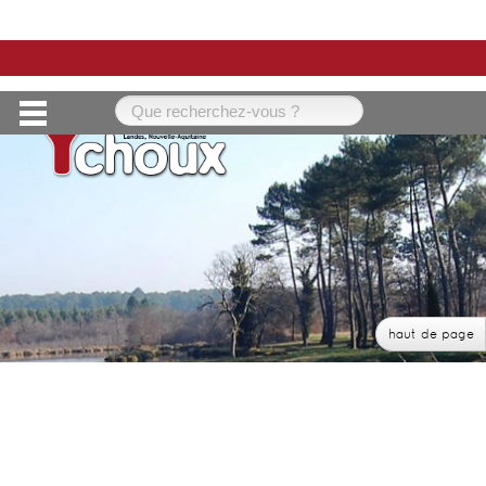
Mairie de Ychoux, rue Félix Arnaudin 40160
YCHOUX - Tél : +33 (0)5 58 82 36 01 - email :
mairie@ychoux.fr
Réalisé par WebPublic40 -
Mentions légales
-
Confidentialité