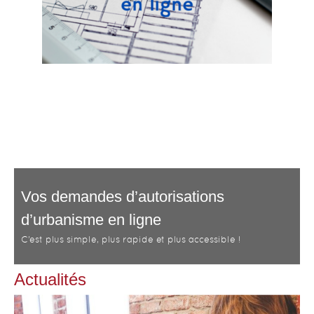
Vos demandes d’autorisations
d’urbanisme en ligne
d
C’est plus simple, plus rapide et plus accessible !
C
Actualités