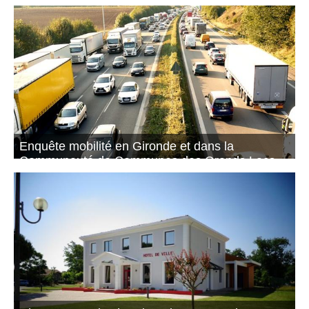
À compter du 13 décembre 2021, 4 lignes de bus,
dont les lignes 11 et 14, s’adaptent aux lignes de
trains.
Enquête mobilité en Gironde et dans la
Communauté de Communes des Grands Lacs
Vos déplacements nous intéressent !